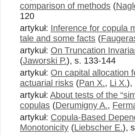
comparison of methods
(
Nagl
120
artykuł:
Inference for copula m
tale and some facts
(
Faugeras
artykuł:
On Truncation Invaria
(
Jaworski P.
), s. 133-144
artykuł:
On capital allocation
actuarial risks
(
Pan X.
,
Li X.
),
artykuł:
About tests of the “si
copulas
(
Derumigny A.
,
Ferma
artykuł:
Copula-Based Depen
Monotonicity
(
Liebscher E.
), 