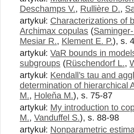
Deschamps V.
,
Rullière D.
,
Sa
artykuł:
Characterizations of 
Archimax copulas
(
Saminger-
Mesiar R.
,
Klement E. P.
), s.
artykuł:
VaR bounds in models
subgroups
(
Rüschendorf L.
,
W
artykuł:
Kendall’s tau and aggl
determination of hierarchica
M.
,
Holeňa M.
), s. 75-87
artykuł:
My introduction to co
M.
,
Vanduffel S.
), s. 88-98
artykuł:
Nonparametric estimat