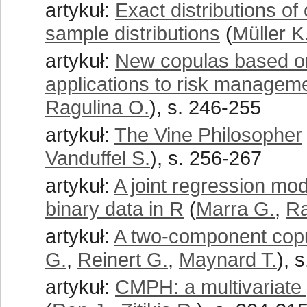
artykuł:
Exact distributions of
sample distributions
(
Müller K
artykuł:
New copulas based on 
applications to risk managemen
Ragulina O.
), s. 246-255
artykuł:
The Vine Philosopher
Vanduffel S.
), s. 256-267
artykuł:
A joint regression mod
binary data in R
(
Marra G.
,
Ra
artykuł:
A two-component copul
G.
,
Reinert G.
,
Maynard T.
), 
artykuł:
CMPH: a multivariate 