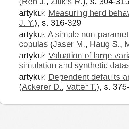
(
Ren J.
,
Zitikis R.
), s. 304-31
artykuł:
Measuring herd behavio
J. Y.
), s. 316-329
artykuł:
A simple non-parametric
copulas
(
Jaser M.
,
Haug S.
,
M
artykuł:
Valuation of large var
simulation and synthetic data
artykuł:
Dependent defaults an
(
Ackerer D.
,
Vatter T.
), s. 375