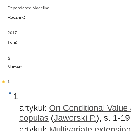
Dependence Modeling
Rocznik
2017
Tom
5
Numer
1
1
artykuł:
On Conditional Value 
copulas
(
Jaworski P.
), s. 1-19
artykuł:
Multivariate extensio