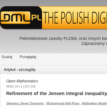
Pełnotekstowe zasoby PLDML oraz innych baz
Zapraszamy
Szukaj
Przeglądaj
Artykuł - szczegóły
Open Mathematics
2016
|
14
|
1
| 221-228
Refinement of the Jensen integral inequalit
Silvestru Sever Dragomir
,
Muhammad Adil Khan
,
Addisalem Abat