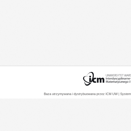
Baza utrzymywana i dystrybuowana przez
ICM UW
| System