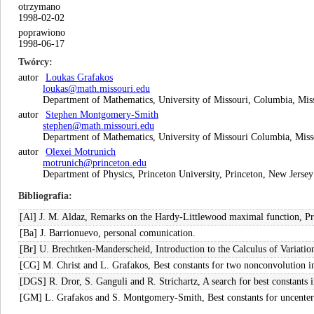
otrzymano
1998-02-02
poprawiono
1998-06-17
Twórcy
autor
Loukas Grafakos
loukas@math.missouri.edu
Department of Mathematics, University of Missouri, Columbia, Mis
autor
Stephen Montgomery-Smith
stephen@math.missouri.edu
Department of Mathematics, University of Missouri Columbia, Miss
autor
Olexei Motrunich
motrunich@princeton.edu
Department of Physics, Princeton University, Princeton, New Jerse
Bibliografia
[Al] J. M. Aldaz, Remarks on the Hardy-Littlewood maximal function, Pr
[Ba] J. Barrionuevo, personal comunication.
[Br] U. Brechtken-Manderscheid, Introduction to the Calculus of Variat
[CG] M. Christ and L. Grafakos, Best constants for two nonconvolution i
[DGS] R. Dror, S. Ganguli and R. Strichartz, A search for best constants
[GM] L. Grafakos and S. Montgomery-Smith, Best constants for uncenter