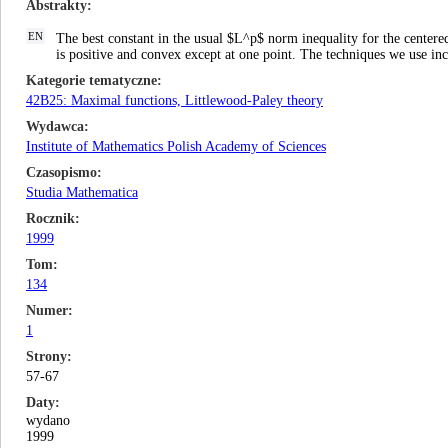
Abstrakty
EN
The best constant in the usual $L^p$ norm inequality for the centere
is positive and convex except at one point. The techniques we use in
Kategorie tematyczne
42B25: Maximal functions, Littlewood-Paley theory
Wydawca
Institute of Mathematics Polish Academy of Sciences
Czasopismo
Studia Mathematica
Rocznik
1999
Tom
134
Numer
1
Strony
57-67
Daty
wydano
1999