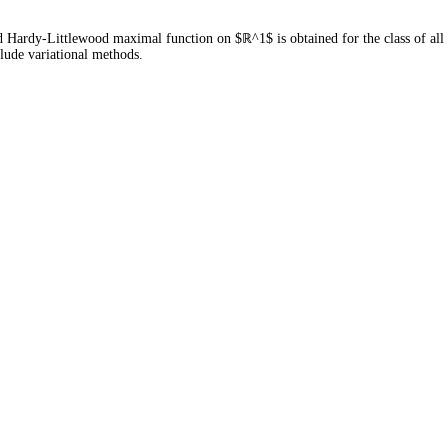
d Hardy-Littlewood maximal function on $ℝ^1$ is obtained for the class of all "
clude variational methods.