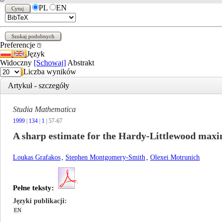
PL
EN
Preferencje
Język
Widoczny
[Schowaj]
Abstrakt
Liczba wyników
Artykuł - szczegóły
Studia Mathematica
1999
|
134
|
1
| 57-67
A sharp estimate for the Hardy-Littlewood maxi
Loukas Grafakos
,
Stephen Montgomery-Smith
,
Olexei Motrunich
Pełne teksty:
Języki publikacji
EN