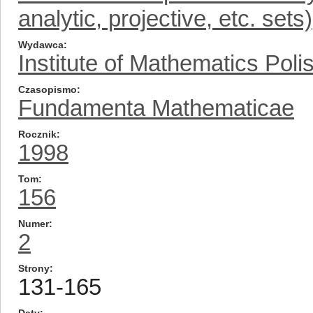
analytic, projective, etc. sets)
Wydawca
Institute of Mathematics Pol
Czasopismo
Fundamenta Mathematicae
Rocznik
1998
Tom
156
Numer
2
Strony
131-165