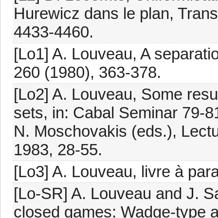
Hurewicz dans le plan, Trans
4433-4460.
[Lo1] A. Louveau, A separati
260 (1980), 363-378.
[Lo2] A. Louveau, Some resul
sets, in: Cabal Seminar 79-81
N. Moschovakis (eds.), Lectu
1983, 28-55.
[Lo3] A. Louveau, livre à para
[Lo-SR] A. Louveau and J. S
closed games: Wadge-type an