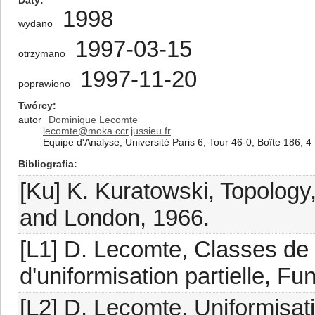
Daty
1998
wydano
1997-03-15
otrzymano
1997-11-20
poprawiono
Twórcy
autor
Dominique Lecomte
lecomte@moka.ccr.jussieu.fr
Equipe d'Analyse, Université Paris 6, Tour 46-0, Boîte 186, 
Bibliografia
[Ku] K. Kuratowski, Topology
and London, 1966.
[L1] D. Lecomte, Classes de
d'uniformisation partielle, F
[L2] D. Lecomte, Uniformisatio