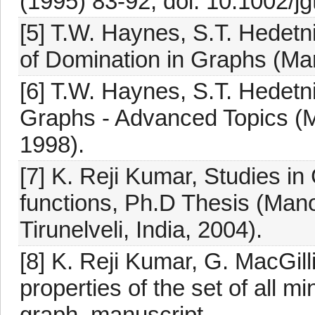
(1995) 83-92, doi: 10.1002/j
[5] T.W. Haynes, S.T. Hedetn
of Domination in Graphs (Mar
[6] T.W. Haynes, S.T. Hedetni
Graphs - Advanced Topics (M
1998).
[7] K. Reji Kumar, Studies i
functions, Ph.D Thesis (Man
Tirunelveli, India, 2004).
[8] K. Reji Kumar, G. MacGill
properties of the set of all m
graph, manuscript.