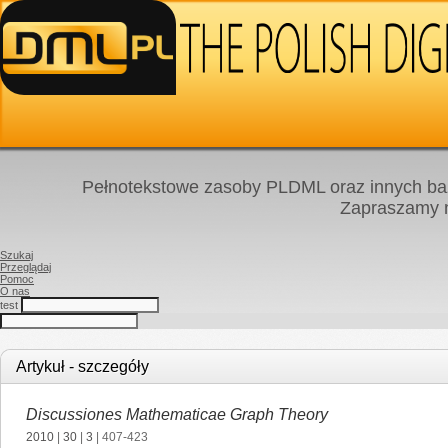
Pełnotekstowe zasoby PLDML oraz innych baz
Zapraszamy
Szukaj
Przeglądaj
Pomoc
O nas
test
Artykuł - szczegóły
Discussiones Mathematicae Graph Theory
2010
|
30
|
3
| 407-423