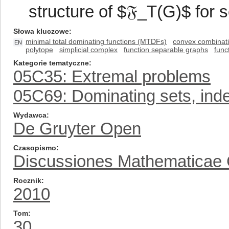
structure of $𝔉_T(G)$ for
Słowa kluczowe
minimal total dominating functions (MTDFs)
convex combinat
EN
polytope
simplicial complex
function separable graphs
func
Kategorie tematyczne
05C35: Extremal problems
05C69: Dominating sets, inde
Wydawca
De Gruyter Open
Czasopismo
Discussiones Mathematicae
Rocznik
2010
Tom
30