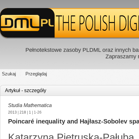
Pełnotekstowe zasoby PLDML oraz innych baz
Zapraszamy
Szukaj
Przeglądaj
Artykuł - szczegóły
Studia Mathematica
2013
|
218
|
1
| 1-26
Poincaré inequality and Hajłasz-Sobolev spa
Katarzyna Pietruska-Pałuba
,