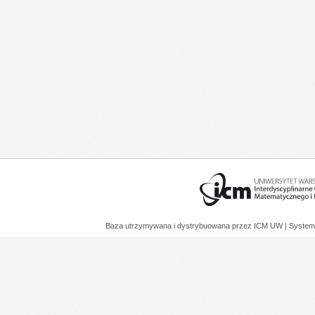
Baza utrzymywana i dystrybuowana przez
ICM UW
| System