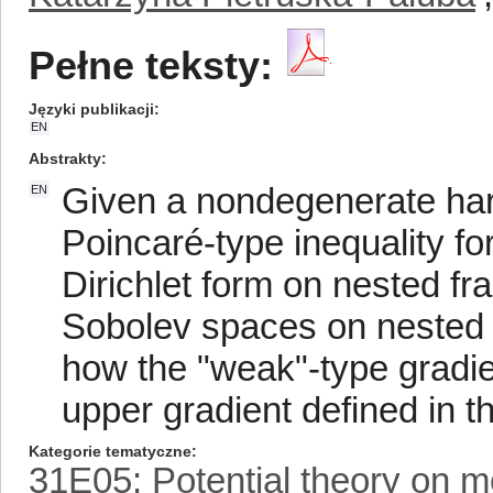
Pełne teksty:
Języki publikacji
EN
Abstrakty
Given a nondegenerate har
EN
Poincaré-type inequality fo
Dirichlet form on nested fr
Sobolev spaces on nested fr
how the "weak"-type gradien
upper gradient defined in t
Kategorie tematyczne
31E05: Potential theory on m