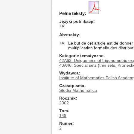
Pełne teksty:
Języki publikacji
FR
Abstrakty
Le but de cet article est de donn
FR
multiplication formelle des distribut
Kategorie tematyczne
42A63: Uniqueness of trigonometric exp
43A46: Special sets (thin sets, Kronecke
Wydawca
Institute of Mathematics Polish Academ
Czasopismo
Studia Mathematica
Rocznik
2002
Tom
149
Numer
2