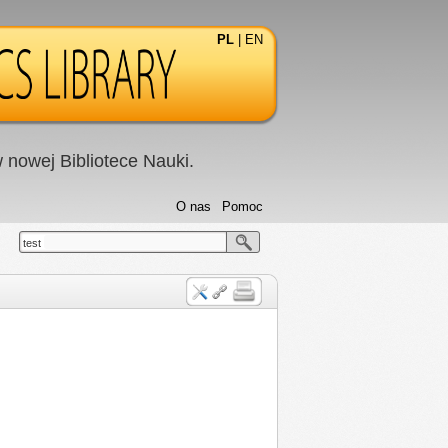
PL
|
EN
nowej Bibliotece Nauki.
O nas
Pomoc
test