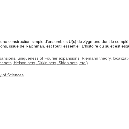
er une construction simple d'ensembles U(ε) de Zygmund dont le complé
ions, issue de Rajchman, est l'outil essentiel. L'histoire du sujet est esqui
ansions, uniqueness of Fourier expansions, Riemann theory, localizat
r sets, Helson sets, Ditkin sets, Sidon sets, etc.)
y of Sciences