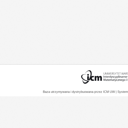
Baza utrzymywana i dystrybuowana przez
ICM UW
| System