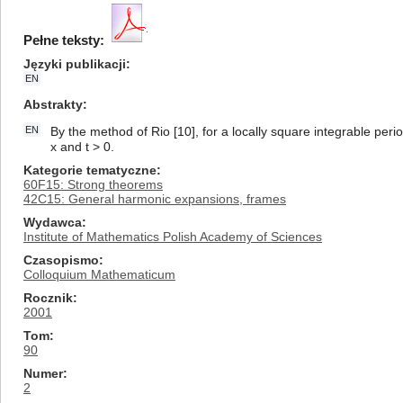
Pełne teksty:
Języki publikacji
EN
Abstrakty
EN
By the method of Rio [10], for a locally square integrable period
x and t > 0.
Kategorie tematyczne
60F15: Strong theorems
42C15: General harmonic expansions, frames
Wydawca
Institute of Mathematics Polish Academy of Sciences
Czasopismo
Colloquium Mathematicum
Rocznik
2001
Tom
90
Numer
2