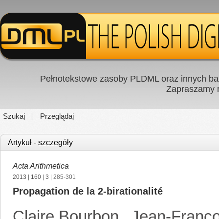
Pełnotekstowe zasoby PLDML oraz innych baz
Zapraszamy
Szukaj
Przeglądaj
Artykuł - szczegóły
Acta Arithmetica
2013
|
160
|
3
| 285-301
Propagation de la 2-birationalité
Claire Bourbon
,
Jean-Franço