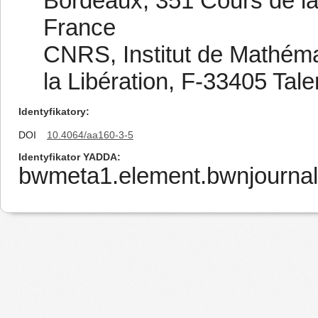
Bordeaux, 351 Cours de la
France
CNRS, Institut de Mathém
la Libération, F-33405 Ta
Identyfikatory
DOI
10.4064/aa160-3-5
Identyfikator YADDA
bwmeta1.element.bwnjournal-