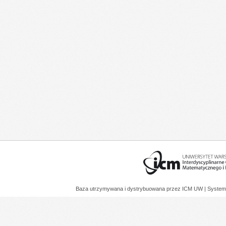
Baza utrzymywana i dystrybuowana przez
ICM UW
| System