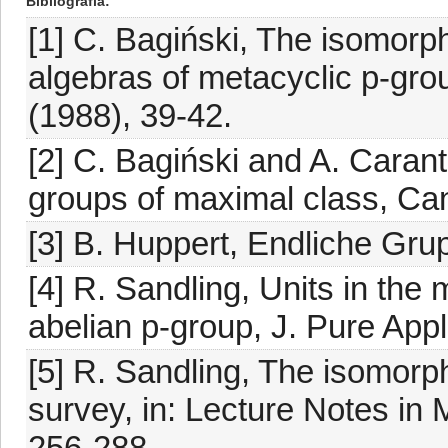
Bibliografia
[1] C. Bagiński, The isomorp
algebras of metacyclic p-gro
(1988), 39-42.
[2] C. Bagiński and A. Carant
groups of maximal class, Can
[3] B. Huppert, Endliche Grup
[4] R. Sandling, Units in the 
abelian p-group, J. Pure App
[5] R. Sandling, The isomorp
survey, in: Lecture Notes in 
256-288.