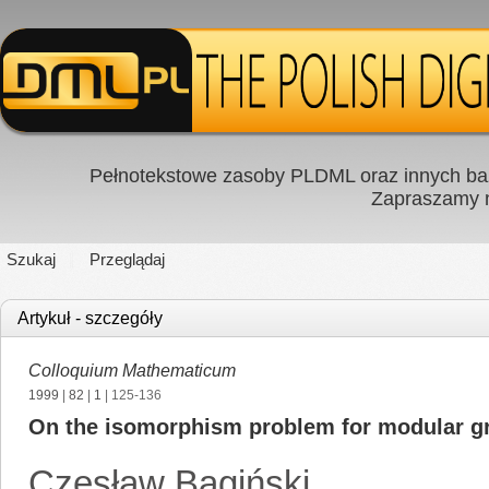
Pełnotekstowe zasoby PLDML oraz innych baz
Zapraszamy
Szukaj
Przeglądaj
Artykuł - szczegóły
Colloquium Mathematicum
1999
|
82
|
1
| 125-136
On the isomorphism problem for modular gr
Czesław Bagiński