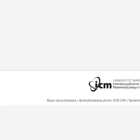
Baza utrzymywana i dystrybuowana przez
ICM UW
| System