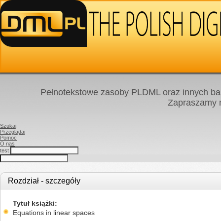
Pełnotekstowe zasoby PLDML oraz innych baz
Zapraszamy
Szukaj
Przeglądaj
Pomoc
O nas
test
Rozdział - szczegóły
Tytuł książki
Equations in linear spaces