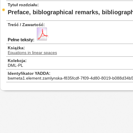
Tytuł rozdziału
Preface, biblographical remarks, bibliograph
Treść / Zawartość
Pełne teksty:
Książka
Equations in linear spaces
Kolekcja
DML-PL
Identyfikator YADDA
bwmeta1.element.zamlynska-f835fcdf-7f09-4d80-8019-b088d34b