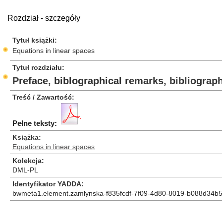
Rozdział - szczegóły
Tytuł książki
Equations in linear spaces
Tytuł rozdziału
Preface, biblographical remarks, bibliography
Treść / Zawartość
Pełne teksty:
Książka
Equations in linear spaces
Kolekcja
DML-PL
Identyfikator YADDA
bwmeta1.element.zamlynska-f835fcdf-7f09-4d80-8019-b088d34b