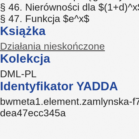
§ 46. Nierówności dla $(1+d)^x
§ 47. Funkcja $e^x$
Książka
Działania nieskończone
Kolekcja
DML-PL
Identyfikator YADDA
bwmeta1.element.zamlynska-f7
dea47ecc345a