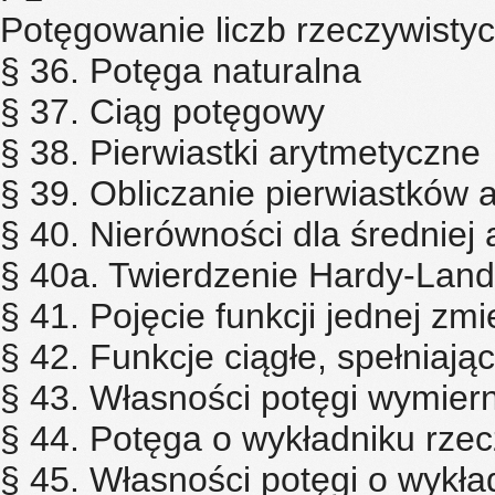
Potęgowanie liczb rzeczywisty
§ 36. Potęga naturalna
§ 37. Ciąg potęgowy
§ 38. Pierwiastki arytmetyczne
§ 39. Obliczanie pierwiastków 
§ 40. Nierówności dla średniej 
§ 40a. Twierdzenie Hardy-Land
§ 41. Pojęcie funkcji jednej zmi
§ 42. Funkcje ciągłe, spełniają
§ 43. Własności potęgi wymier
§ 44. Potęga o wykładniku rze
§ 45. Własności potęgi o wykł