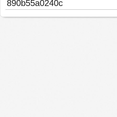
890b55a0240c