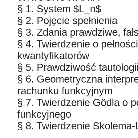
§ 1. System $L_n$
§ 2. Pojęcie spełnienia
§ 3. Zdania prawdziwe, fał
§ 4. Twierdzenie o pełnośc
kwantyfikatorów
§ 5. Prawdziwość tautologi
§ 6. Geometryczna interpr
rachunku funkcyjnym
§ 7. Twierdzenie Gödla o 
funkcyjnego
§ 8. Twierdzenie Skolema