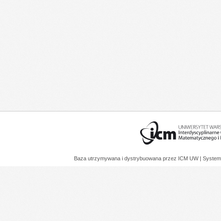
Baza utrzymywana i dystrybuowana przez
ICM UW
| System