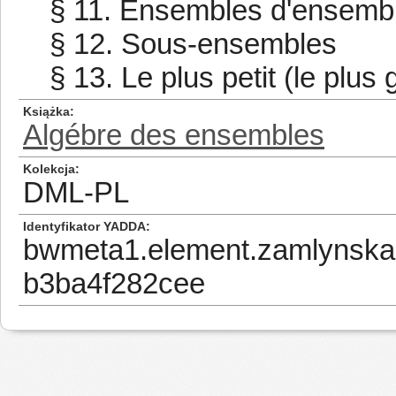
§ 11. Ensembles d'ensemb
§ 12. Sous-ensembles
§ 13. Le plus petit (le plu
Książka
Algébre des ensembles
Kolekcja
DML-PL
Identyfikator YADDA
bwmeta1.element.zamlynska
b3ba4f282cee