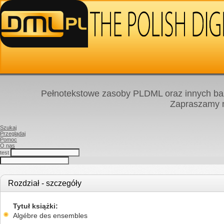
Pełnotekstowe zasoby PLDML oraz innych baz
Zapraszamy
Szukaj
Przeglądaj
Pomoc
O nas
test
Rozdział - szczegóły
Tytuł książki
Algébre des ensembles