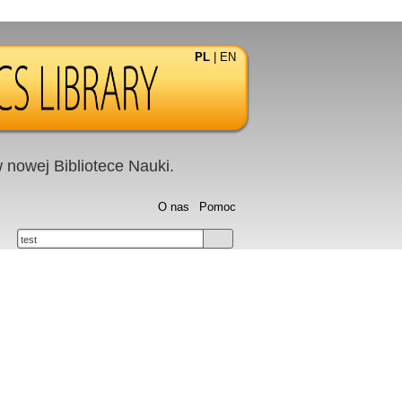
PL
|
EN
nowej Bibliotece Nauki.
O nas
Pomoc
test