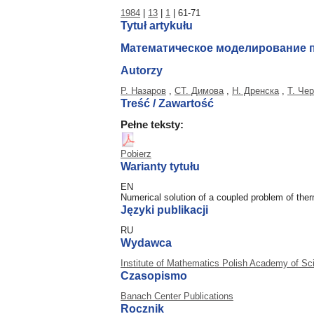
1984
|
13
|
1
| 61-71
Tytuł artykułu
Математическое моделирование п
Autorzy
Р. Назаров
,
СТ. Димова
,
Н. Дренска
,
Т. Че
Treść / Zawartość
Pełne teksty:
Pobierz
Warianty tytułu
EN
Numerical solution of a coupled problem of ther
Języki publikacji
RU
Wydawca
Institute of Mathematics Polish Academy of Sc
Czasopismo
Banach Center Publications
Rocznik