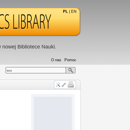
PL
|
EN
nowej Bibliotece Nauki.
O nas
Pomoc
test