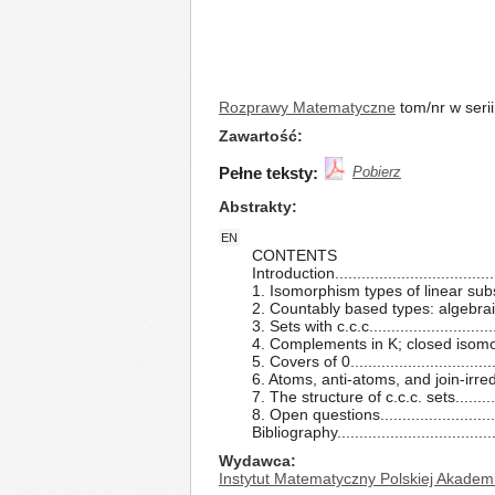
Rozprawy Matematyczne
tom/nr w seri
Zawartość
Pełne teksty:
Pobierz
Abstrakty
EN
CONTENTS
Introduction......................................
1. Isomorphism types of linear subsets...
2. Countably based types: algebraic res
3. Sets with c.c.c..............................
4. Complements in K; closed isomorp
5. Covers of 0...................................
6. Atoms, anti-atoms, and join-irreduc
7. The structure of c.c.c. sets..............
8. Open questions.............................
Bibliography.....................................
Wydawca
Instytut Matematyczny Polskiej Akadem