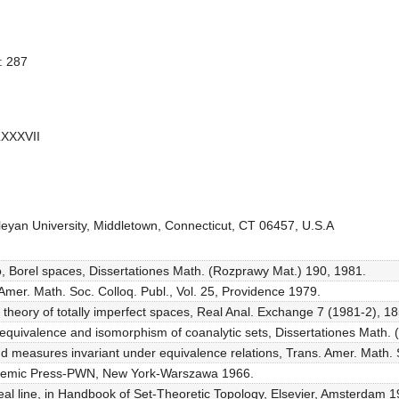
: 287
LXXXVII
yan University, Middletown, Connecticut, CT 06457, U.S.A
o, Borel spaces, Dissertationes Math. (Rozprawy Mat.) 190, 1981.
, Amer. Math. Soc. Colloq. Publ., Vol. 25, Providence 1979.
l theory of totally imperfect spaces, Real Anal. Exchange 7 (1981-2), 1
 equivalence and isomorphism of coanalytic sets, Dissertationes Math.
nd measures invariant under equivalence relations, Trans. Amer. Math. 
Academic Press-PWN, New York-Warszawa 1966.
e real line, in Handbook of Set-Theoretic Topology, Elsevier, Amsterdam 