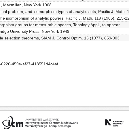
d., Macmillan, New York 1968.
rginal problem, and isomorphism types of analytic sets, Pacific J. Math.
 the isomorphism of analytic powers, Pacific J. Math. 119 (1985), 215-2
omorphism groups for measurable spaces, Topology AppL, to appear.
bridge University Press, New York 1949.
le selection theorems, SIAM J. Control Optim. 15 (1977), 859-903.
-0226-459e-af27-418551d4c4af