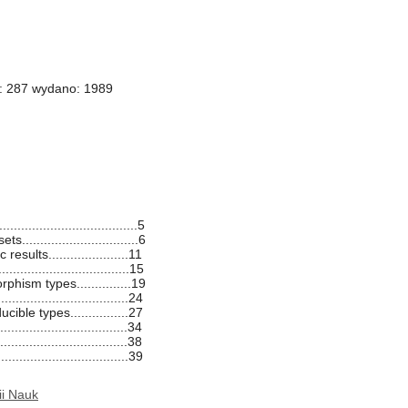
i: 287 wydano: 1989
....................................5
.............................6
ults......................11
..................................15
hism types...............19
.................................24
ible types................27
..............................34
................................38
..................................39
ii Nauk