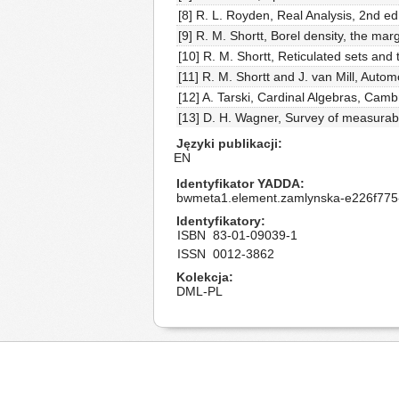
[8] R. L. Royden, Real Analysis, 2nd e
[9] R. M. Shortt, Borel density, the ma
[10] R. M. Shortt, Reticulated sets and
[11] R. M. Shortt and J. van Mill, Aut
[12] A. Tarski, Cardinal Algebras, Cam
[13] D. H. Wagner, Survey of measurab
Języki publikacji
EN
Identyfikator YADDA
bwmeta1.element.zamlynska-e226f775
Identyfikatory
ISBN
83-01-09039-1
ISSN
0012-3862
Kolekcja
DML-PL