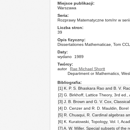
Miejsce publikacji
Warszawa
Seria
Rozprawy Matematyczne tom/nr w serii
Liczba stron
39
Opis fizyczny
Dissertationes Mathematicae, Tom CC
Daty
wydano
1989
Twórcy
autor
Rae Michael Shortt
Department or Mathematics, Wesle
Bibliografia
[1] K. P. S. Bhaskara Rao and B. V. Ra
[2] G. Birkhoff, Lattice Theory, 3rd ed.
[3] J. B. Brown and G. V. Cox, Classica
[4] D. Cenzer and R. D. Mauldin, Borel
[5] R. Chuaqui, R. Cardinal algebras a
[6] K. Kuratowski, Topology, Vol. I, 
[7] A. W. Miller, Special subsets of th