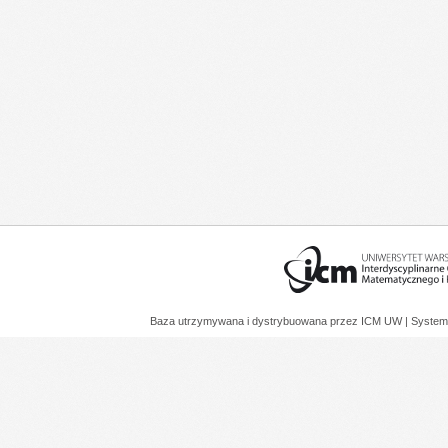
Baza utrzymywana i dystrybuowana przez
ICM UW
| System