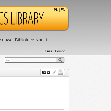
PL
|
EN
nowej Bibliotece Nauki.
O nas
Pomoc
test