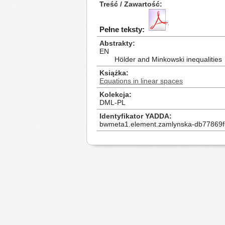
Treść / Zawartość
Pełne teksty:
Abstrakty
EN
Hölder and Minkowski inequalities
Książka
Equations in linear spaces
Kolekcja
DML-PL
Identyfikator YADDA
bwmeta1.element.zamlynska-db77869f