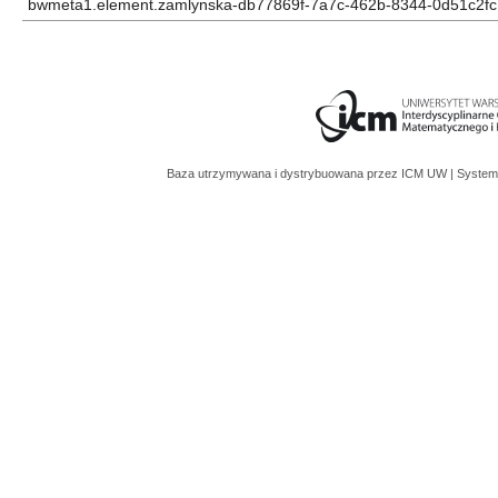
bwmeta1.element.zamlynska-db77869f-7a7c-462b-8344-0d51c2f
Baza utrzymywana i dystrybuowana przez
ICM UW
| System