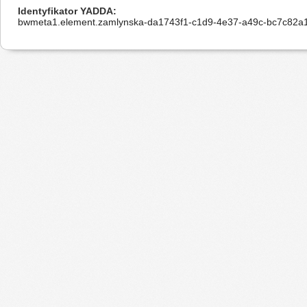
Identyfikator YADDA
bwmeta1.element.zamlynska-da1743f1-c1d9-4e37-a49c-bc7c82a