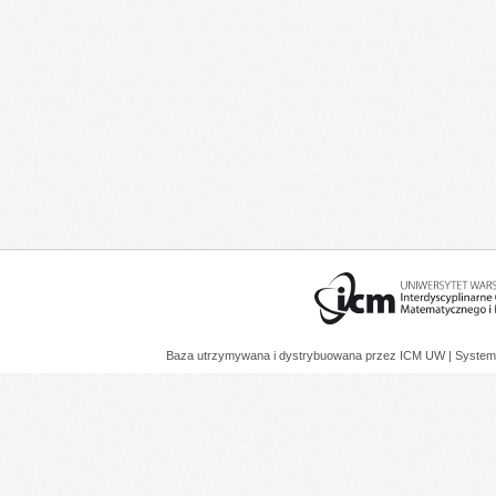
Baza utrzymywana i dystrybuowana przez
ICM UW
| System