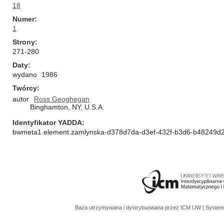
18
Numer
1
Strony
271-280
Daty
wydano
1986
Twórcy
autor
Ross Geoghegan
Binghamton, NY, U.S.A.
Identyfikator YADDA
bwmeta1.element.zamlynska-d378d7da-d3ef-432f-b3d6-b48249d
Baza utrzymywana i dystrybuowana przez
ICM UW
| System