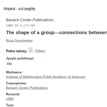
Artykuł - szczegóły
Banach Center Publications
1986
|
18
|
1
| 271-280
The shape of a group---connections betwee
Ross Geoghegan
Pełne teksty:
Pobierz
Języki publikacji
EN
Wydawca
Institute of Mathematics Polish Academy of Sciences
Czasopismo
Banach Center Publications
Rocznik
1986
Tom