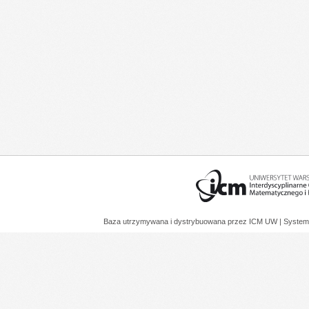
Baza utrzymywana i dystrybuowana przez
ICM UW
| System