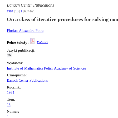
Banach Center Publications
1984
|
13
|
1
| 607-621
On a class of iterative procedures for solving no
Florian-Alexandru Potra
Pobierz
Pełne teksty:
Języki publikacji
EN
Wydawca
Institute of Mathematics Polish Academy of Sciences
Czasopismo
Banach Center Publications
Rocznik
1984
Tom
13
Numer
1