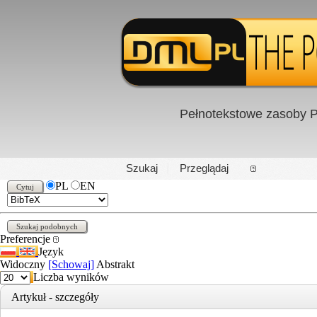
Pełnotekstowe zasoby P
PL
|
EN
Szukaj
Przeglądaj
PL
EN
Preferencje
Język
Widoczny
[Schowaj]
Abstrakt
Liczba wyników
Artykuł - szczegóły