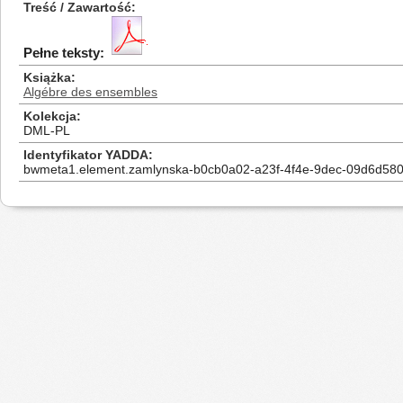
Treść / Zawartość
Pełne teksty:
Książka
Algébre des ensembles
Kolekcja
DML-PL
Identyfikator YADDA
bwmeta1.element.zamlynska-b0cb0a02-a23f-4f4e-9dec-09d6d58