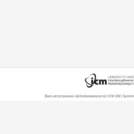
Baza utrzymywana i dystrybuowana przez
ICM UW
| System