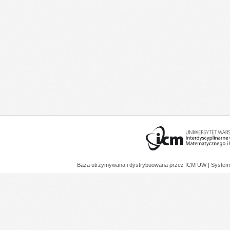
Baza utrzymywana i dystrybuowana przez
ICM UW
| System