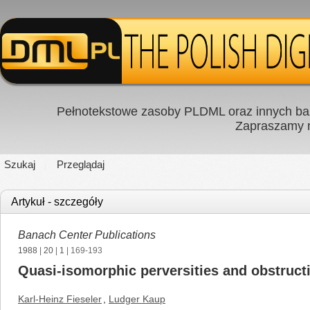
Pełnotekstowe zasoby PLDML oraz innych baz
Zapraszamy
Szukaj
Przeglądaj
Artykuł - szczegóły
Banach Center Publications
1988
|
20
|
1
| 169-193
Quasi-isomorphic perversities and obstruct
Karl-Heinz Fieseler
,
Ludger Kaup