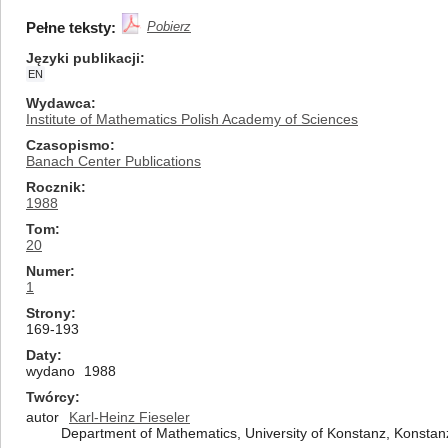
Pełne teksty:
Pobierz
Języki publikacji
EN
Wydawca
Institute of Mathematics Polish Academy of Sciences
Czasopismo
Banach Center Publications
Rocznik
1988
Tom
20
Numer
1
Strony
169-193
Daty
wydano
1988
Twórcy
autor
Karl-Heinz Fieseler
Department of Mathematics, University of Konstanz, Konstan