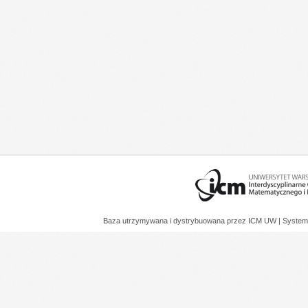
Baza utrzymywana i dystrybuowana przez
ICM UW
| System