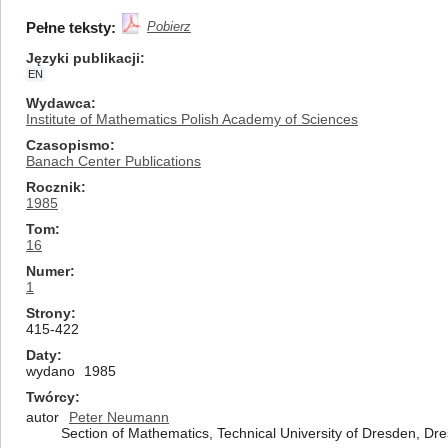
Pełne teksty:
Pobierz
Języki publikacji
EN
Wydawca
Institute of Mathematics Polish Academy of Sciences
Czasopismo
Banach Center Publications
Rocznik
1985
Tom
16
Numer
1
Strony
415-422
Daty
wydano
1985
Twórcy
autor
Peter Neumann
Section of Mathematics, Technical University of Dresden, Dr