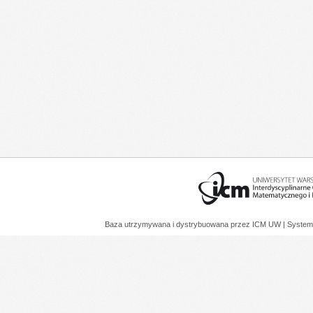
Baza utrzymywana i dystrybuowana przez
ICM UW
| System