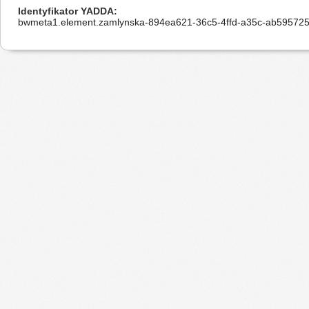
Identyfikator YADDA
bwmeta1.element.zamlynska-894ea621-36c5-4ffd-a35c-ab59572