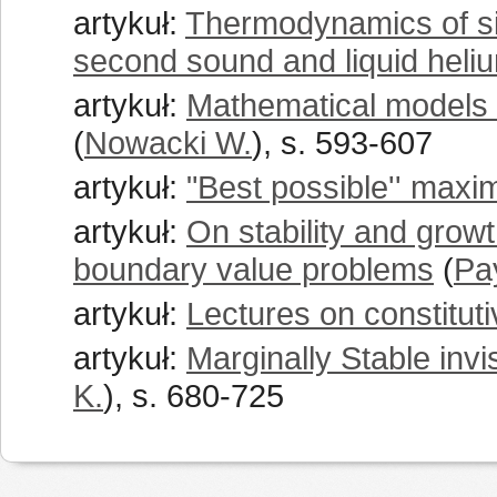
artykuł:
Thermodynamics of sim
second sound and liquid heli
artykuł:
Mathematical models o
(
Nowacki W.
), s. 593-607
artykuł:
"Best possible'' maxi
artykuł:
On stability and growth
boundary value problems
(
Pa
artykuł:
Lectures on constitut
artykuł:
Marginally Stable invis
K.
), s. 680-725