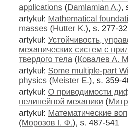
applications
(
Damlamian A.
),
artykuł:
Mathematical foundatio
masses
(
Hutter K.
), s. 277-3
artykuł:
Устойчивость, упра
механических систем с при
твердого тела
(
Ковалев А. М
artykuł:
Some multiple-part W
physics
(
Meister E.
), s. 359-
artykuł:
О приводимости ди
нелинейной механики
(
Митр
artykuł:
Математические воп
(
Морозов I. Ф.
), s. 487-541