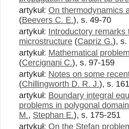
artykuł:
On thermodynamics an
(
Beevers C. E.
), s. 49-70
artykuł:
Introductory remarks 
microstructure
(
Capriz G.
), s
artykuł:
Mathematical problems
(
Cercignani C.
), s. 97-159
artykuł:
Notes on some recent 
(
Chillingworth D. R. J.
), s. 16
artykuł:
Boundary integral equ
problems in polygonal domain
M.
,
Stephan E.
), s. 175-251
artykuł:
On the Stefan proble