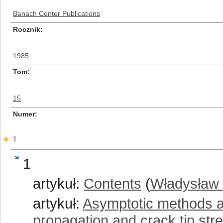
Banach Center Publications
Rocznik
1985
Tom
15
Numer
1
1
artykuł:
Contents
(
Władysław 
artykuł:
Asymptotic methods ap
propagation and crack tip str