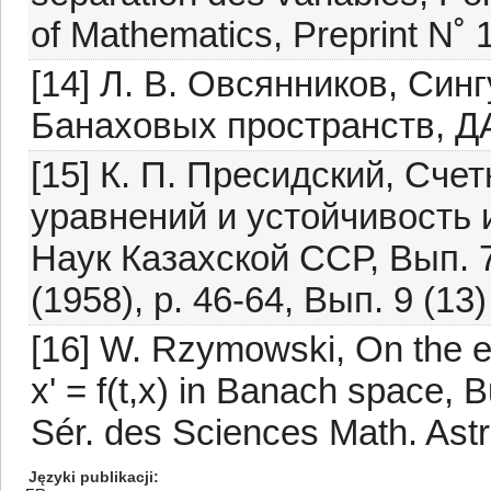
of Mathematics, Preprint N˚ 
[14] Л. В. Овсянников, Си
Банаховых пространств, ДА
[15] К. П. Пресидский, С
уравнений и устойчивость
Наук Казахской ССР, Вып. 7 
(1958), p. 46-64, Вып. 9 (13)
[16] W. Rzymowski, On the ex
x' = f(t,x) in Banach space, 
Sér. des Sciences Math. Astr.
Języki publikacji