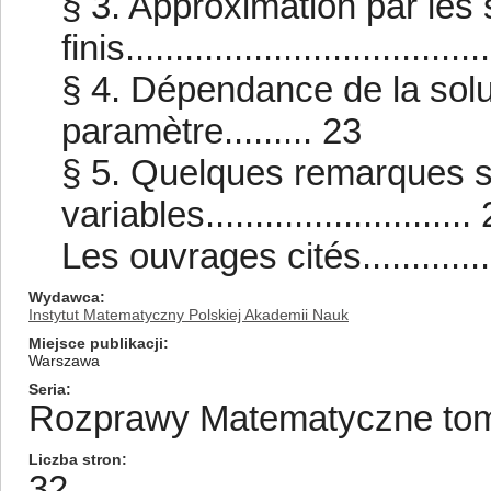
§ 3. Approximation par les
finis...................................
§ 4. Dépendance de la solut
paramètre......... 23
§ 5. Quelques remarques s
variables...........................
Les ouvrages cités...................
Wydawca
Instytut Matematyczny Polskiej Akademii Nauk
Miejsce publikacji
Warszawa
Seria
Rozprawy Matematyczne tom/
Liczba stron
32