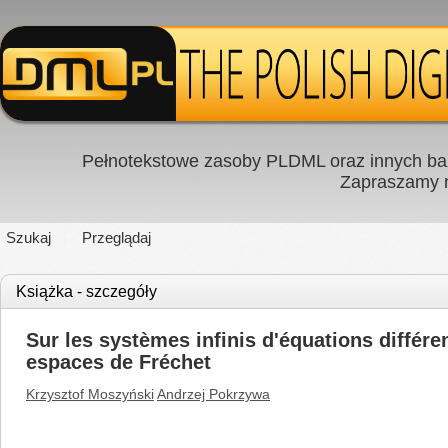
Pełnotekstowe zasoby PLDML oraz innych baz
Zapraszamy
Szukaj
Przeglądaj
Książka - szczegóły
Sur les systèmes infinis d'équations différe
espaces de Fréchet
Krzysztof Moszyński
Andrzej Pokrzywa