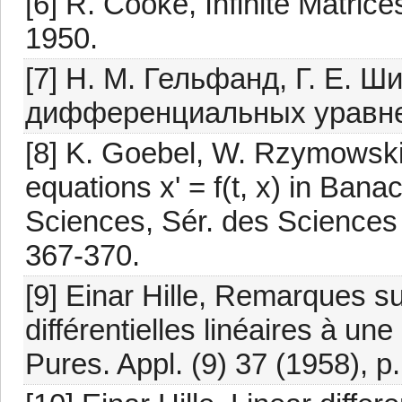
[6] R. Cooke, Infinite Matr
1950.
[7] Н. М. Гельфанд, Г. Е. 
дифференциальных уравнени
[8] K. Goebel, W. Rzymowski
equations x' = f(t, x) in Ban
Sciences, Sér. des Sciences 
367-370.
[9] Einar Hille, Remarques s
différentielles linéaires à une
Pures. Appl. (9) 37 (1958), p