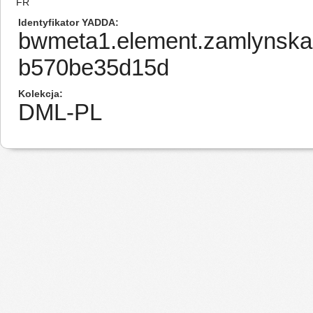
FR
Identyfikator YADDA
bwmeta1.element.zamlynska
b570be35d15d
Kolekcja
DML-PL