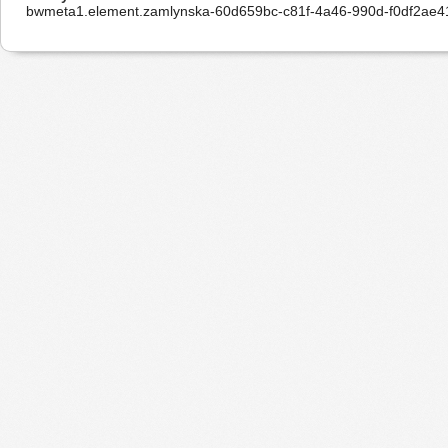
bwmeta1.element.zamlynska-60d659bc-c81f-4a46-990d-f0df2ae4