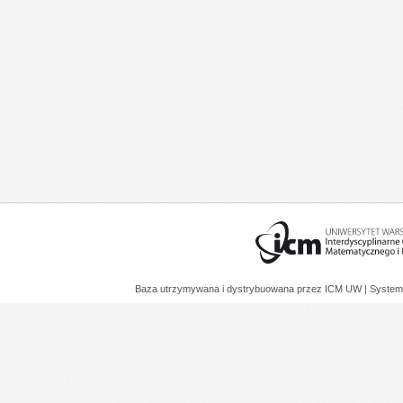
Baza utrzymywana i dystrybuowana przez
ICM UW
| System