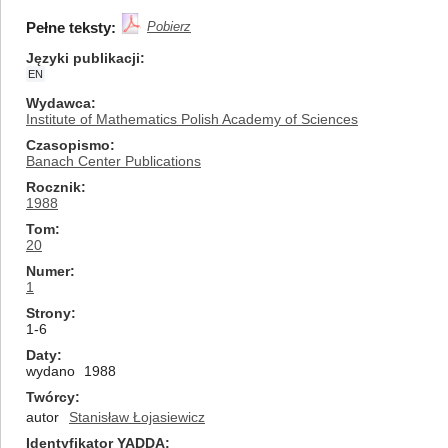
Pełne teksty:
Pobierz
Języki publikacji
EN
Wydawca
Institute of Mathematics Polish Academy of Sciences
Czasopismo
Banach Center Publications
Rocznik
1988
Tom
20
Numer
1
Strony
1-6
Daty
wydano
1988
Twórcy
autor
Stanisław Łojasiewicz
Identyfikator YADDA