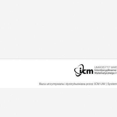
Baza utrzymywana i dystrybuowana przez
ICM UW
| System