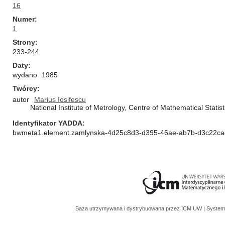
16
Numer
1
Strony
233-244
Daty
wydano
1985
Twórcy
autor
Marius Iosifescu
National Institute of Metrology, Centre of Mathematical Stati
Identyfikator YADDA
bwmeta1.element.zamlynska-4d25c8d3-d395-46ae-ab7b-d3c22c
Baza utrzymywana i dystrybuowana przez
ICM UW
| System