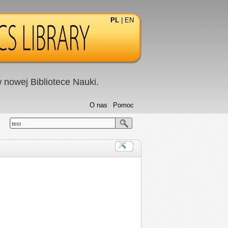
PL
|
EN
nowej Bibliotece Nauki.
O nas
Pomoc
test