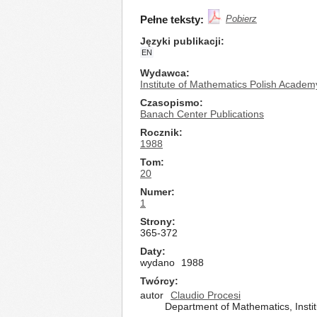
Pełne teksty:
Pobierz
Języki publikacji
EN
Wydawca
Institute of Mathematics Polish Academ
Czasopismo
Banach Center Publications
Rocznik
1988
Tom
20
Numer
1
Strony
365-372
Daty
wydano
1988
Twórcy
autor
Claudio Procesi
Department of Mathematics, Instit