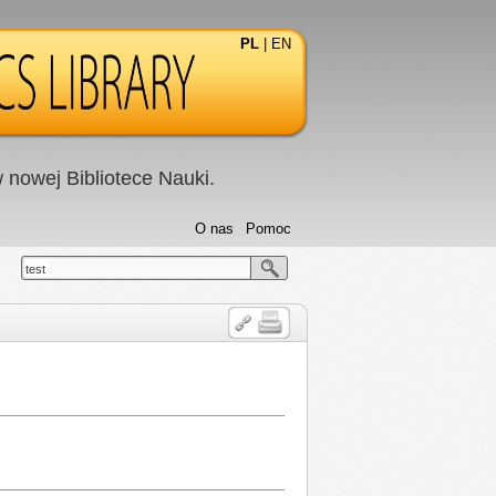
PL
|
EN
nowej Bibliotece Nauki.
O nas
Pomoc
test