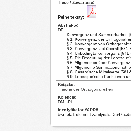
Treść / Zawartość
Pełne teksty:
Abstrakty
DE
Konvergenz und Summierbarkeit [
§ 1. Konvergenz der Orthogonalre
§ 2. Konvergenz von Orthogonalen
§ 3. Konvergenz fast überall [531-
§ 4. Unbedingte Konvergenz [541-
§ 5. Die Bedeutung der Lebesgue'
§ 6. Allgemeines über Konvergenz
§ 7. Allgemeine Summationsmetho
§ 8. Cesàro'sche Mittelwerte [581-
§ 9. Lebesgue'sche Funktionen un
Książka
Theorie der Orthogonalreihen
Kolekcja
DML-PL
Identyfikator YADDA
bwmeta1.element.zamlynska-3647ac95