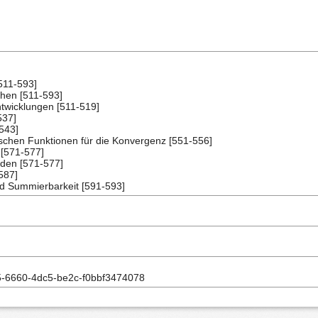
511-593]
ihen [511-593]
twicklungen [511-519]
537]
543]
schen Funktionen für die Konvergenz [551-556]
 [571-577]
den [571-577]
587]
d Summierbarkeit [591-593]
-6660-4dc5-be2c-f0bbf3474078