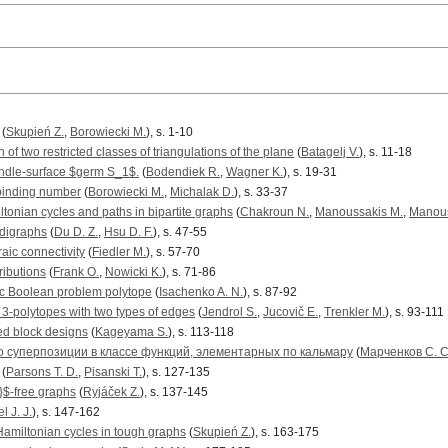
(
Skupień Z.
,
Borowiecki M.
), s. 1-10
 of two restricted classes of triangulations of the plane
(
Batagelj V.
), s. 11-18
indle-surface $germ S_1$.
(
Bodendiek R.
,
Wagner K.
), s. 19-31
 binding number
(
Borowiecki M.
,
Michalak D.
), s. 33-37
tonian cycles and paths in bipartite graphs
(
Chakroun N.
,
Manoussakis M.
,
Manous
 digraphs
(
Du D. Z.
,
Hsu D. F.
), s. 47-55
aic connectivity
(
Fiedler M.
), s. 57-70
ributions
(
Frank O.
,
Nowicki K.
), s. 71-86
tic Boolean problem polytope
(
Isachenko A. N.
), s. 87-92
 3-polytopes with two types of edges
(
Jendrol S.
,
Jucovič E.
,
Trenkler M.
), s. 93-111
d block designs
(
Kageyama S.
), s. 113-118
 суперпозиции в классе функций, элементарных по кальмару
(
Марченков С. С
(
Parsons T. D.
,
Pisanski T.
), s. 127-135
3}$-free graphs
(
Ryjáček Z.
), s. 137-145
l J. J.
), s. 147-162
 Hamiltonian cycles in tough graphs
(
Skupień Z.
), s. 163-175