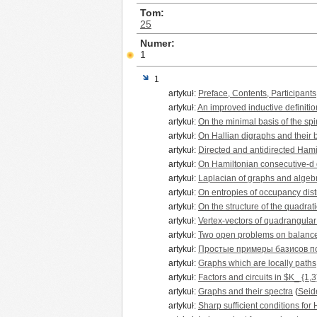
Tom
25
Numer
1
1
artykuł:
Preface, Contents, Participants
artykuł:
An improved inductive definition
artykuł:
On the minimal basis of the sp
artykuł:
On Hallian digraphs and their
artykuł:
Directed and antidirected Hamil
artykuł:
On Hamiltonian consecutive-d
artykuł:
Laplacian of graphs and algebr
artykuł:
On entropies of occupancy dist
artykuł:
On the structure of the quadra
artykuł:
Vertex-vectors of quadrangular
artykuł:
Two open problems on balance
artykuł:
Простые примеры базисов по
artykuł:
Graphs which are locally paths
artykuł:
Factors and circuits in $K_ {1,
artykuł:
Graphs and their spectra
(
Seide
artykuł:
Sharp sufficient conditions for