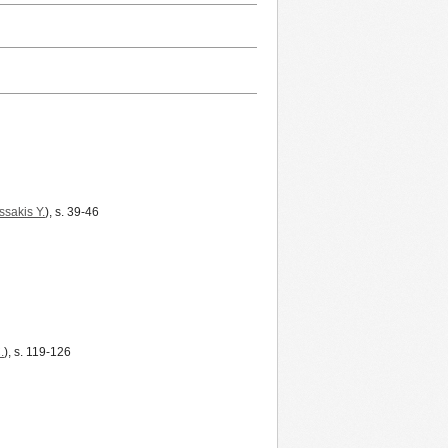
sakis Y.
), s. 39-46
.
), s. 119-126