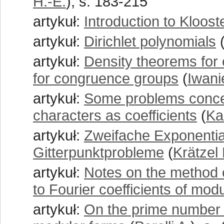
H.-E.
), s. 183-215
artykuł:
Introduction to Kloos
artykuł:
Dirichlet polynomials
artykuł:
Density theorems for 
for congruence groups
(
Iwani
artykuł:
Some problems concern
characters as coefficients
(
Ka
artykuł:
Zweifache Exponenti
Gitterpunktprobleme
(
Krätzel 
artykuł:
Notes on the method o
to Fourier coefficients of mod
artykuł:
On the prime number t