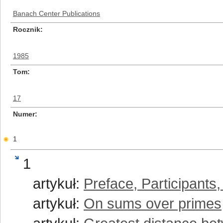
Banach Center Publications
Rocznik
1985
Tom
17
Numer
1
1
artykuł:
Preface, Participants
artykuł:
On sums over primes