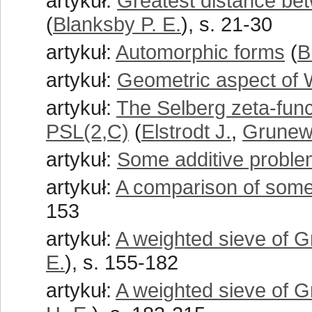
artykuł:
Greatest distance bet
(
Blanksby P. E.
), s. 21-30
artykuł:
Automorphic forms
(
B
artykuł:
Geometric aspect of
artykuł:
The Selberg zeta-func
PSL(2,C)
(
Elstrodt J.
,
Grunewa
artykuł:
Some additive proble
artykuł:
A comparison of some
153
artykuł:
A weighted sieve of G
E.
), s. 155-182
artykuł:
A weighted sieve of Gr