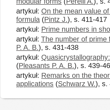
modular forms
(
Perelli A.
), s.
artykuł:
On the mean value of
formula
(
Pintz J.
), s. 411-417
artykuł:
Prime numbers in shor
artykuł:
The number of prime fa
P. A. B.
), s. 431-438
artykuł:
Quasicrystallography:
(
Pleasants P. A. B.
), s. 439-4
artykuł:
Remarks on the theore
applications
(
Schwarz W.
), s