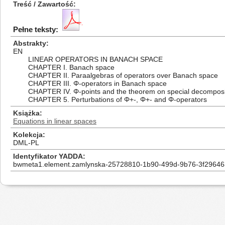
Treść / Zawartość
Pełne teksty:
Abstrakty
EN
LINEAR OPERATORS IN BANACH SPACE
CHAPTER I. Banach space
CHAPTER II. Paraalgebras of operators over Banach space
CHAPTER III. Φ-operators in Banach space
CHAPTER IV. Φ-points and the theorem on special decomposi
CHAPTER 5. Perturbations of Φ+-, Φ+- and Φ-operators
Książka
Equations in linear spaces
Kolekcja
DML-PL
Identyfikator YADDA
bwmeta1.element.zamlynska-25728810-1b90-499d-9b76-3f29646