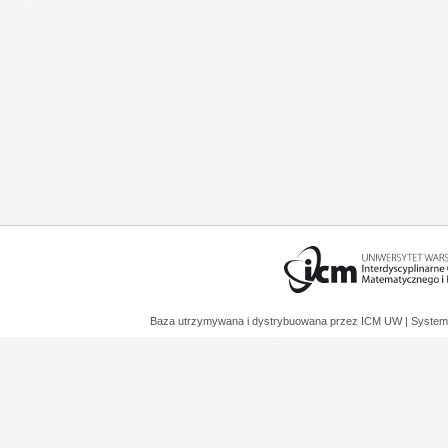
Baza utrzymywana i dystrybuowana przez
ICM UW
| System