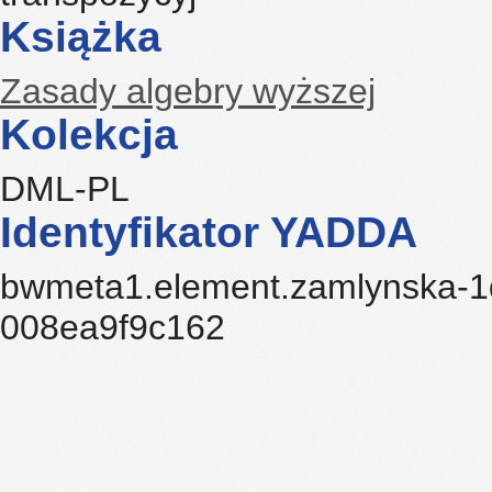
Książka
Zasady algebry wyższej
Kolekcja
DML-PL
Identyfikator YADDA
bwmeta1.element.zamlynska-
008ea9f9c162