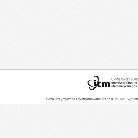
Baza utrzymywana i dystrybuowana przez
ICM UW
| System