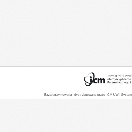
Baza utrzymywana i dystrybuowana przez
ICM UW
| System