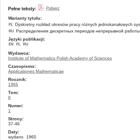
Pełne teksty:
Pobierz
Warianty tytułu
Dyskretny rozkład okresów pracy różnych jednokanałowych s
PL
Распределения дискретных периодов непрерывной работы 
RU
Języki publikacji
EN
PL
RU
Wydawca
Institute of Mathematics Polish Academy of Sciences
Czasopismo
Applicationes Mathematicae
Rocznik
1965
Tom
8
Numer
1
Strony
37-46
Daty
wydano
1965