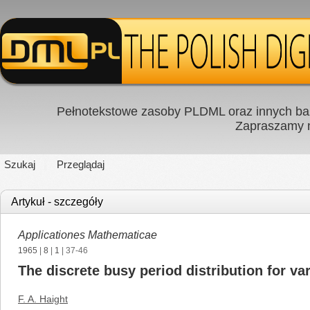
Pełnotekstowe zasoby PLDML oraz innych baz
Zapraszamy
Szukaj
Przeglądaj
Artykuł - szczegóły
Applicationes Mathematicae
1965
|
8
|
1
| 37-46
The discrete busy period distribution for va
F. A. Haight