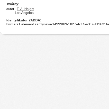
Twórcy
autor
F. A. Haight
Los Angeles
Identyfikator YADDA
bwmeta1.element.zamlynska-1499902f-1027-4c14-a8c7-119631f