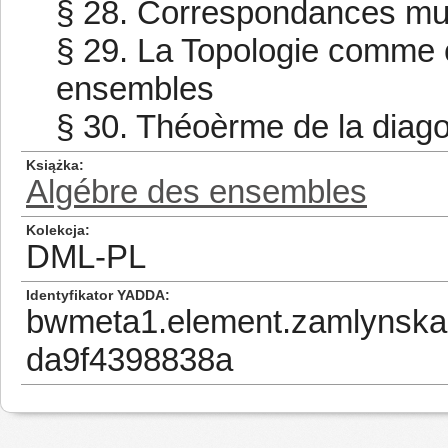
§ 28. Correspondances mu
§ 29. La Topologie comme c
ensembles
§ 30. Théoèrme de la diag
Książka
Algébre des ensembles
Kolekcja
DML-PL
Identyfikator YADDA
bwmeta1.element.zamlynska
da9f4398838a