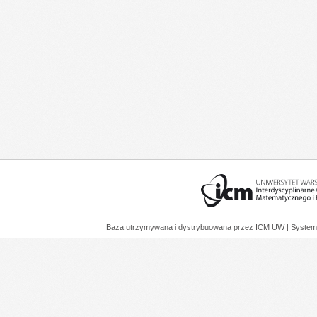
Baza utrzymywana i dystrybuowana przez
ICM UW
| System