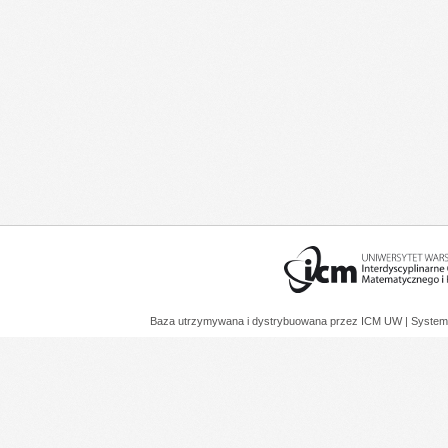
Baza utrzymywana i dystrybuowana przez
ICM UW
| System