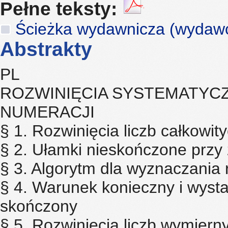
Pełne teksty:
Ścieżka wydawnicza (wydawca,
Abstrakty
PL
ROZWINIĘCIA SYSTEMATYC
NUMERACJI
§ 1. Rozwinięcia liczb całkowit
§ 2. Ułamki nieskończone przy 
§ 3. Algorytm dla wyznaczania
§ 4. Warunek konieczny i wysta
skończony
§ 5. Rozwinięcia liczb wymiern