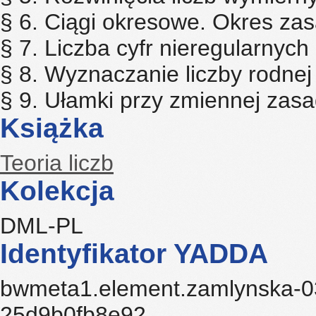
§ 6. Ciągi okresowe. Okres za
§ 7. Liczba cyfr nieregularnych
§ 8. Wyznaczanie liczby rodnej
§ 9. Ułamki przy zmiennej zasa
Książka
Teoria liczb
Kolekcja
DML-PL
Identyfikator YADDA
bwmeta1.element.zamlynska-0
25d9b0fb8e92