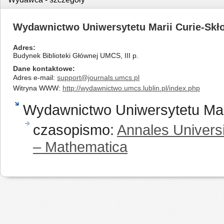
Wydawnictwo Uniwersytetu Marii Curie-Skł
Adres
Budynek Biblioteki Głównej UMCS, III p.
Dane kontaktowe
Adres e-mail:
support@journals.umcs.pl
Witryna WWW:
http://wydawnictwo.umcs.lublin.pl/index.php
Wydawnictwo Uniwersytetu Mari
czasopismo:
Annales Universi
– Mathematica