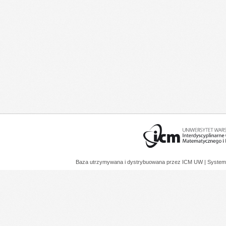
Baza utrzymywana i dystrybuowana przez
ICM UW
| System