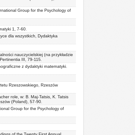
ernational Group for the Psychology of
atyki 1, 7-60.
yce dla wszystkich, Dydaktyka
ności nauczycielskiej (na przykładzie
rtinentia III, 79-115.
nograficzne z dydaktyki matematyki.
rsytetu Rzeszowskiego, Rzeszów
her role, w: B. Maj-Tatsis, K. Tatsis
eszów (Poland), 57-90.
tional Group for the Psychology of
edings of the Twenty First Annual