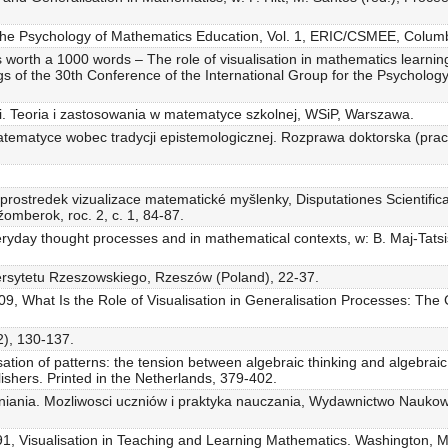
r the Psychology of Mathematics Education, Vol. 1, ERIC/CSMEE, Colum
is worth a 1000 words – The role of visualisation in mathematics learni
gs of the 30th Conference of the International Group for the Psycholog
. Teoria i zastosowania w matematyce szkolnej, WSiP, Warszawa.
atematyce wobec tradycji epistemologicznej. Rozprawa doktorska (pra
prostredek vizualizace matematické myšlenky, Disputationes Scientificae
omberok, roc. 2, c. 1, 84-87.
eryday thought processes and in mathematical contexts, w: B. Maj-Tatsis,
ersytetu Rzeszowskiego, Rzeszów (Poland), 22-37.
2009, What Is the Role of Visualisation in Generalisation Processes: Th
2), 130-137.
isation of patterns: the tension between algebraic thinking and algebraic
shers. Printed in the Netherlands, 379-402.
niania. Mozliwosci uczniów i praktyka nauczania, Wydawnictwo Nauko
 Visualisation in Teaching and Learning Mathematics. Washington, Ma