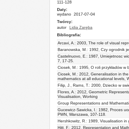
111-128
Daty
wydano
2017-07-04
Twórcy
autor
Lidia Zaręba
Bibliografia
Arcavi, A.: 2003, The role of visual re
Baranowska, M.: 1992, Czy ogrodnik je
Castelnuovo, E.: 1987, Umiejetnosc wi
7, 17-25.
Ciosek, M.: 1995, O roli przykładów 
Ciosek, M.: 2012, Generalisation in the 
mathematics at all educational levels
Filip, J., Rams, T.: 2000, Dziecko w s
Flores, A.: 2012, Geometric Representat
Visualisation, Working
Group Representations and Mathematics
Gucewicz-Sawicka, I.: 1982, Proces uo
PWN, Warszawa, 107-118.
Hershkowitz, R.: 1989, Visualisation i
Hitt, F.: 2012, Representation and Ma