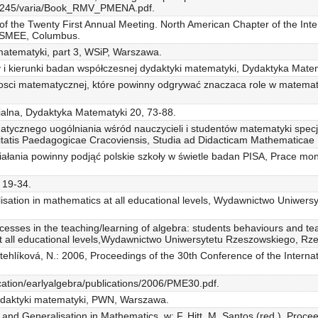
r21245/varia/Book_RMV_PMENA.pdf.
 of the Twenty First Annual Meeting. North American Chapter of the Int
/CSMEE, Columbus.
matematyki, part 3, WSiP, Warszawa.
i kierunki badan współczesnej dydaktyki matematyki, Dydaktyka Matem
osci matematycznej, które powinny odgrywać znaczaca role w matemat
zialna, Dydaktyka Matematyki 20, 73-88.
tycznego uogólniania wśród nauczycieli i studentów matematyki specjal
sitatis Paedagogicae Cracoviensis, Studia ad Didacticam Mathematicae Pe
ziałania powinny podjąć polskie szkoły w świetle badan PISA, Prace mo
 19-34.
ralisation in mathematics at all educational levels, Wydawnictwo Uniwe
cesses in the teaching/learning of algebra: students behaviours and teac
 at all educational levels,Wydawnictwo Uniwersytetu Rzeszowskiego, Rz
tehlíková, N.: 2006, Proceedings of the 30th Conference of the Interna
ucation/earlyalgebra/publications/2006/PME30.pdf.
ydaktyki matematyki, PWN, Warszawa.
and Generalisation in Mathematics, w: F. Hitt, M. Santos (red.), Proce