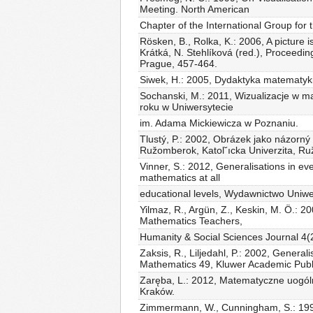
Meeting. North American
Chapter of the International Group fo
Rösken, B., Rolka, K.: 2006, A picture 
Krátká, N. Stehlíková (red.), Proceedin
Prague, 457-464.
Siwek, H.: 2005, Dydaktyka matematyki
Sochanski, M.: 2011, Wizualizacje w m
roku w Uniwersytecie
im. Adama Mickiewicza w Poznaniu.
Tlustý, P.: 2002, Obrázek jako názorný 
Ružomberok, Katol˘ıcka Univerzita, Ruž
Vinner, S.: 2012, Generalisations in ev
mathematics at all
educational levels, Wydawnictwo Uniw
Yilmaz, R., Argün, Z., Keskin, M. Ö.: 
Mathematics Teachers,
Humanity & Social Sciences Journal 4(
Zaksis, R., Liljedahl, P.: 2002, General
Mathematics 49, Kluwer Academic Publi
Zaręba, L.: 2012, Matematyczne uogól
Kraków.
Zimmermann, W., Cunningham, S.: 1991,