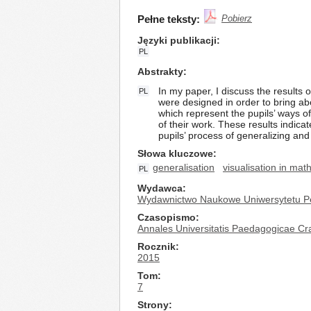
Pełne teksty:
Pobierz
Języki publikacji
PL
Abstrakty
In my paper, I discuss the results
PL
were designed in order to bring ab
which represent the pupils’ ways o
of their work. These results indicat
pupils’ process of generalizing and a
Słowa kluczowe
generalisation
visualisation in mat
PL
Wydawca
Wydawnictwo Naukowe Uniwersytetu P
Czasopismo
Annales Universitatis Paedagogicae Cra
Rocznik
2015
Tom
7
Strony