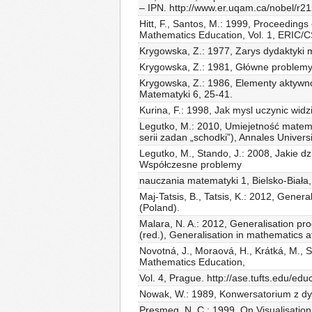
– IPN. http://www.er.uqam.ca/nobel/
Hitt, F., Santos, M.: 1999, Proceedings
Mathematics Education, Vol. 1, ERIC
Krygowska, Z.: 1977, Zarys dydaktyki 
Krygowska, Z.: 1981, Główne problemy 
Krygowska, Z.: 1986, Elementy aktywn
Matematyki 6, 25-41.
Kurina, F.: 1998, Jak mysl uczynic wid
Legutko, M.: 2010, Umiejetność matema
serii zadan „schodki”), Annales Univer
Legutko, M., Stando, J.: 2008, Jakie d
Współczesne problemy
nauczania matematyki 1, Bielsko-Biała,
Maj-Tatsis, B., Tatsis, K.: 2012, Gene
(Poland).
Malara, N. A.: 2012, Generalisation pro
(red.), Generalisation in mathematics
Novotná, J., Moraová, H., Krátká, M., S
Mathematics Education,
Vol. 4, Prague. http://ase.tufts.edu/ed
Nowak, W.: 1989, Konwersatorium z d
Presmeg, N. C.: 1999, On Visualisation 