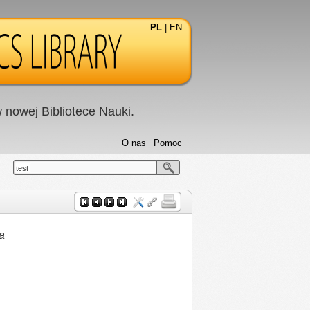
PL
|
EN
nowej Bibliotece Nauki.
O nas
Pomoc
test
a