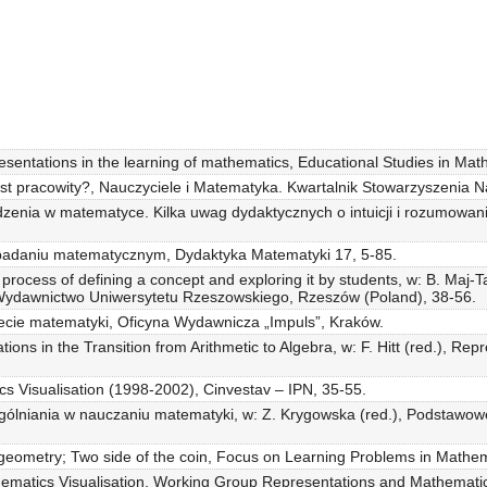
presentations in the learning of mathematics, Educational Studies in Ma
st pracowity?, Nauczyciele i Matematyka. Kwartalnik Stowarzyszenia N
dzenia w matematyce. Kilka uwag dydaktycznych o intuicji i rozumowa
w badaniu matematycznym, Dydaktyka Matematyki 17, 5-85.
process of defining a concept and exploring it by students, w: B. Maj-Tat
, Wydawnictwo Uniwersytetu Rzeszowskiego, Rzeszów (Poland), 38-56.
wiecie matematyki, Oficyna Wydawnicza „Impuls”, Kraków.
ions in the Transition from Arithmetic to Algebra, w: F. Hitt (red.), R
 Visualisation (1998-2002), Cinvestav – IPN, 35-55.
gólniania w nauczaniu matematyki, w: Z. Krygowska (red.), Podstawow
n geometry; Two side of the coin, Focus on Learning Problems in Mathem
thematics Visualisation, Working Group Representations and Mathematic