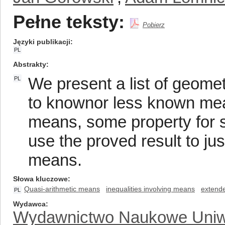
Pełne teksty:
Pobierz
Języki publikacji
PL
Abstrakty
We present a list of geomet
PL
to knownor less known mea
means, some property for 
use the proved result to ju
means.
Słowa kluczowe
Quasi-arithmetic means
inequalities involving means
extend
PL
Wydawca
Wydawnictwo Naukowe Uniw