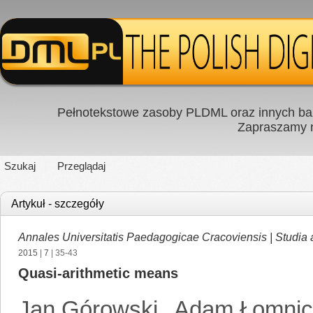
Pełnotekstowe zasoby PLDML oraz innych baz
Zapraszamy
Szukaj
Przeglądaj
Artykuł - szczegóły
Annales Universitatis Paedagogicae Cracoviensis | Studia
2015
|
7
| 35-43
Quasi-arithmetic means
Jan Górowski
,
Adam Łomnic