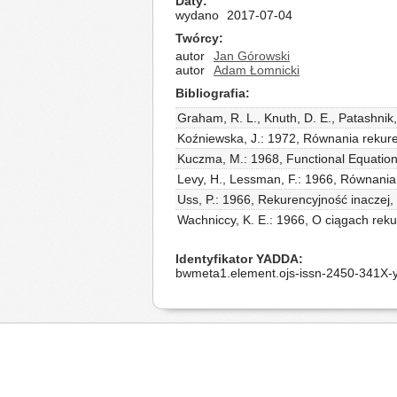
Daty
wydano
2017-07-04
Twórcy
autor
Jan Górowski
autor
Adam Łomnicki
Bibliografia
Graham, R. L., Knuth, D. E., Patashn
Koźniewska, J.: 1972, Równania reku
Kuczma, M.: 1968, Functional Equations
Levy, H., Lessman, F.: 1966, Równan
Uss, P.: 1966, Rekurencyjność inaczej,
Wachniccy, K. E.: 1966, O ciągach rek
Identyfikator YADDA
bwmeta1.element.ojs-issn-2450-341X-y