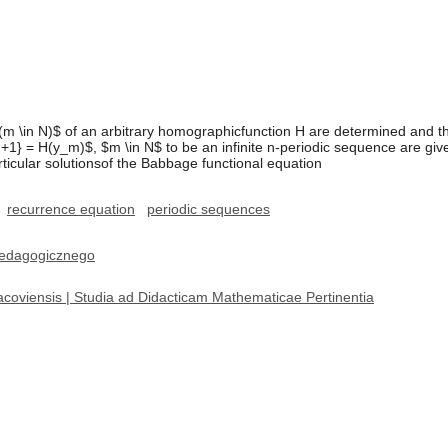
$(m \in N)$ of an arbitrary homographicfunction H are determined and th
m+1} = H(y_m)$, $m \in N$ to be an infinite n-periodic sequence are giv
icular solutionsof the Babbage functional equation
recurrence equation
periodic sequences
edagogicznego
coviensis | Studia ad Didacticam Mathematicae Pertinentia