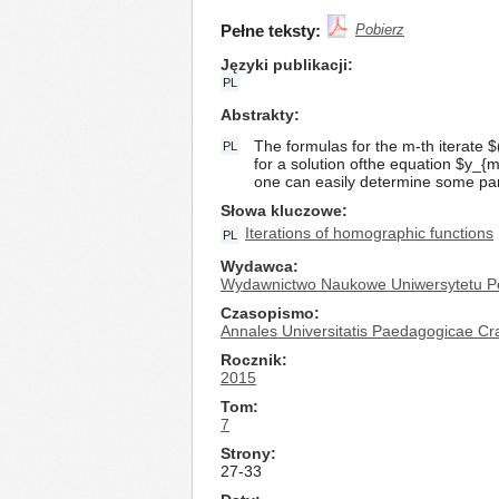
Pełne teksty:
Pobierz
Języki publikacji
PL
Abstrakty
The formulas for the m-th iterate 
PL
for a solution ofthe equation $y_{
one can easily determine some part
Słowa kluczowe
Iterations of homographic functions
PL
Wydawca
Wydawnictwo Naukowe Uniwersytetu P
Czasopismo
Annales Universitatis Paedagogicae Cra
Rocznik
2015
Tom
7
Strony
27-33