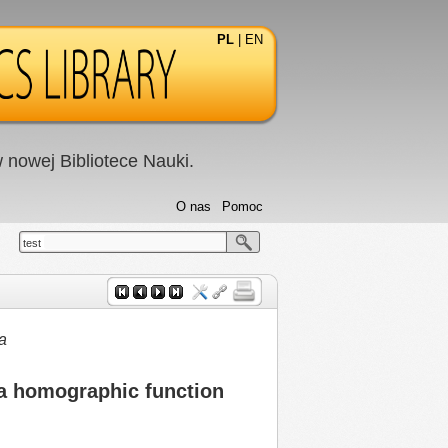
PL
|
EN
nowej Bibliotece Nauki.
O nas
Pomoc
test
a
 a homographic function