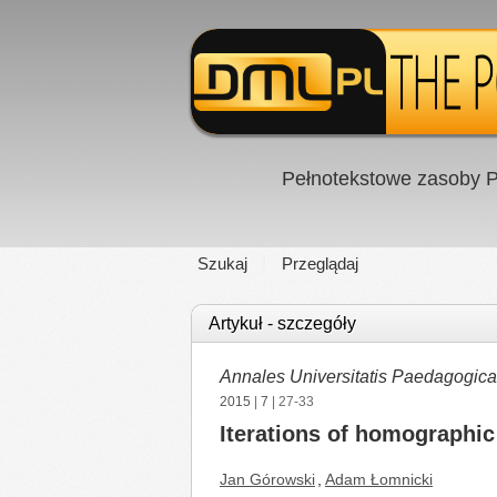
Pełnotekstowe zasoby P
Szukaj
Przeglądaj
Artykuł - szczegóły
Annales Universitatis Paedagogica
2015
|
7
| 27-33
Iterations of homographic
Jan Górowski
,
Adam Łomnicki