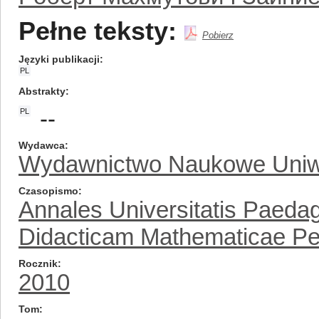
Pełne teksty:
Pobierz
Języki publikacji
PL
Abstrakty
--
PL
Wydawca
Wydawnictwo Naukowe Uniw
Czasopismo
Annales Universitatis Paedag
Didacticam Mathematicae Per
Rocznik
2010
Tom