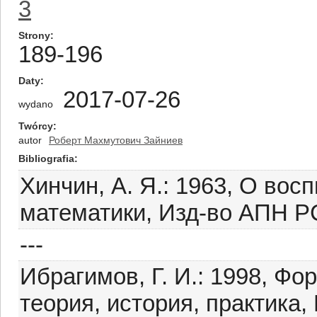
3
Strony
189-196
Daty
2017-07-26
wydano
Twórcy
autor
Роберт Махмутович Зайниев
Bibliografia
Хинчин, А. Я.: 1963, О во
математики, Изд-во АПН Р
---
Ибрагимов, Г. И.: 1998, Ф
теория, история, практика,