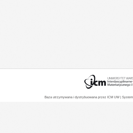
Baza utrzymywana i dystrybuowana przez
ICM UW
| System