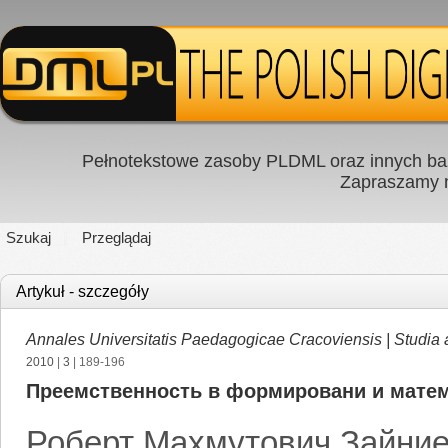
Pełnotekstowe zasoby PLDML oraz innych baz
Zapraszamy
Szukaj
Przeglądaj
Artykuł - szczegóły
Annales Universitatis Paedagogicae Cracoviensis | Studia
2010
|
3
| 189-196
Преемственность в формировани и матем
Роберт Махмутович Зайни