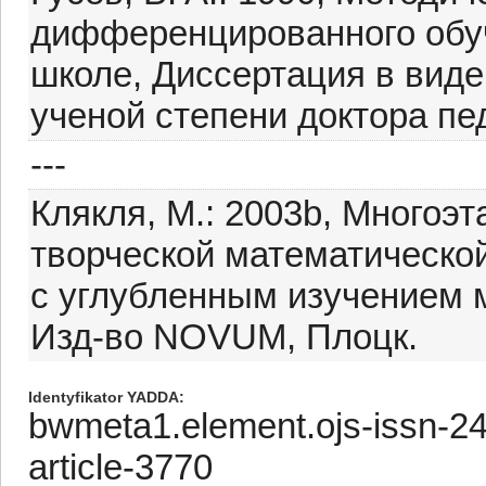
дифференцированного обуч
школе, Диссертация в виде
ученой степени доктора пед
---
Клякля, M.: 2003b, Многоэ
творческой математическо
с углубленным изучением 
Изд-во NOVUM, Плоцк.
Identyfikator YADDA
bwmeta1.element.ojs-issn-2
article-3770