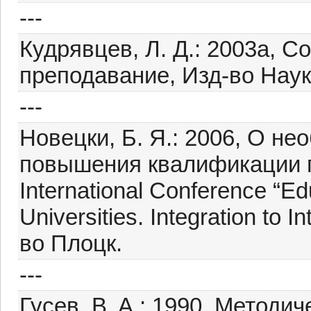
---
Кудрявцев, Л. Д.: 2003a, 
преподавание, Изд-во Наук
---
Новецки, Б. Я.: 2006, О н
повышения квалификации п
International Conference “E
Universities. Integration to I
во Плоцк.
---
Гусев, B. A.: 1990, Методи