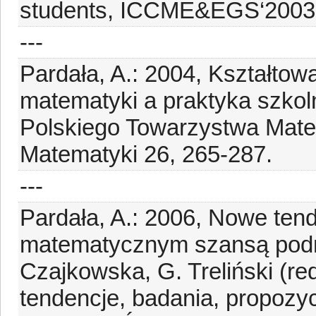
students, ICCME&EGS‘2003, 
---
Pardała, A.: 2004, Kształtow
matematyki a praktyka szkoln
Polskiego Towarzystwa Mate
Matematyki 26, 265-287.
---
Pardała, A.: 2006, Nowe ten
matematycznym szansą podni
Czajkowska, G. Treliński (re
tendencje, badania, propoz