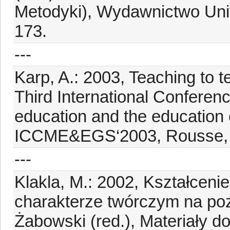
Metodyki), Wydawnictwo Uni
173.
---
Karp, A.: 2003, Teaching to t
Third International Conferenc
education and the education o
ICCME&EGS‘2003, Rousse, B
---
Klakla, M.: 2002, Kształcen
charakterze twórczym na pozi
Żabowski (red.), Materiały d