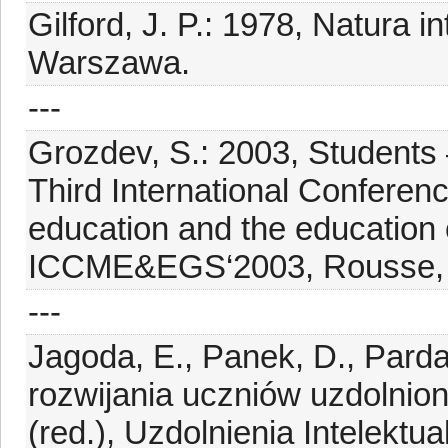
Gilford, J. P.: 1978, Natura i
Warszawa.
---
Grozdev, S.: 2003, Students 
Third International Conferenc
education and the education o
ICCME&EGS‘2003, Rousse, B
---
Jagoda, E., Panek, D., Parda
rozwijania uczniów uzdolnio
(red.), Uzdolnienia Intelektu