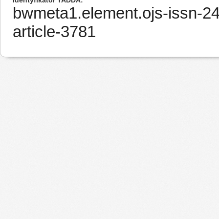
Identyfikator YADDA
bwmeta1.element.ojs-issn-2
article-3781